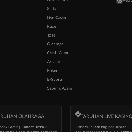
+85
Slots
Live Casino
Race
Togel
Olahraga
Crash Game
Arcade
Poker
E-Sports
Sabung Ayam
ARUHAN OLAHRAGA
TARUHAN LIVE KASIN
book Gaming Platform Terbaik
Platform Pilihan bagi perusahaan-
rkan lebih banyak game, odds yang
perusahaan terbaik di dunia, dengan