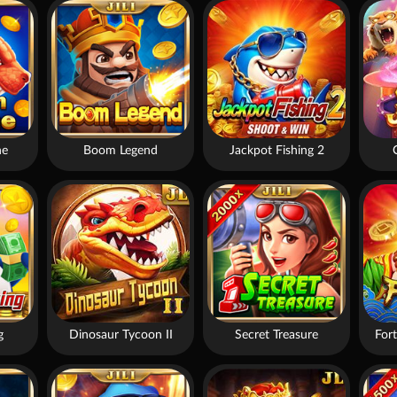
ne
Boom Legend
Jackpot Fishing 2
g
Dinosaur Tycoon II
Secret Treasure
For