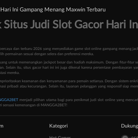
 Hari Ini Gampang Menang Maxwin Terbaru
itus Judi Slot Gacor Hari 
terpercaya dan terbaru 2026 yang menyediakan game slot online gampang menang ja
lih permainan sesuai dengan selera dan preferensi mereka.
luang untuk memenangkan jackpot besar dan hadiah maksimum. Dengan fitur-fitur sep
Selain itu, situs gacor hari ini ini juga dikenal karena persentase pembayaran ya
tasi mereka.
prioritaskan keamanan dan kenyamanan para pemain setianya. Dengan sistem enkrips
asi pribadi atau kecurangan. Selain itu, layanan pelanggan yang responsif siap m
NGGA2BET
menjadi pilihan utama bagi para penikmat judi slot online yang menca
ndiri sensasi kemenangan di MANGGA2BET!
rm
Kategori
Dukung
Hot Games