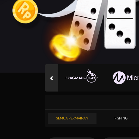
SEMUA PERMAINAN
FISHING