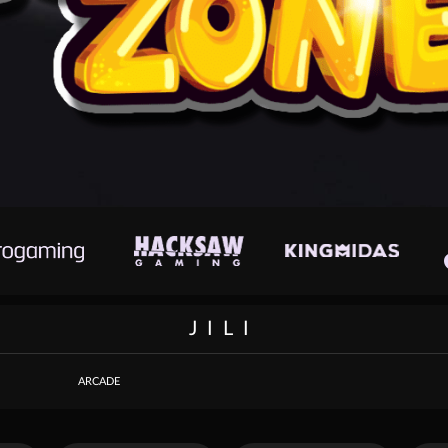
JILI
ARCADE