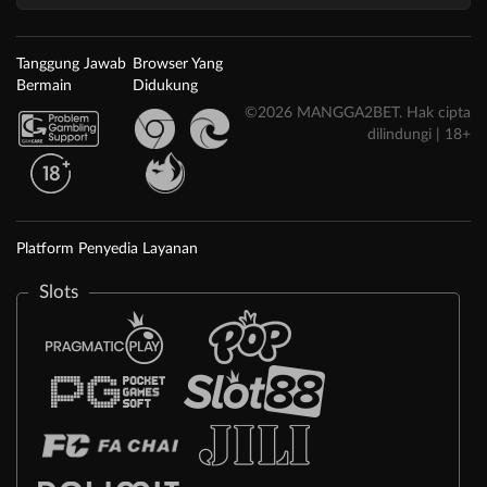
Tanggung Jawab
Browser Yang
Bermain
Didukung
©2026 MANGGA2BET. Hak cipta
dilindungi | 18+
Platform Penyedia Layanan
Slots