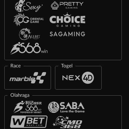
Race
Togel
Olahraga