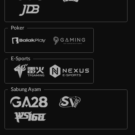
Poker
E-Sports
Sabung Ayam