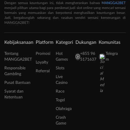
Dengan semua keuntungan ini, tidak mengherankan bahwa
MANGGA2BET
menjadi pilihan utama bagi para penikmat judi slot online yang mencari sensasi
bermain yang memuaskan dan berpotensi menghasilkan keuntungan besar.
Jadi, bergabunglah sekarang dan rasakan sendiri sensasi kemenangan di
MANGGA2BET!
Kebijaksanaan
Platform
Kategori
Dukungan
Komunitas
Tentang
Promosi
Hot
+855 96
Telegra
MANGGA2BET
Games
5171637
m
Loyalty
Responsible
Slots
Referral
Gambling
Live
Pusat Bantuan
Casino
Syarat dan
Race
Ketentuan
Togel
Olahraga
Crash
Game