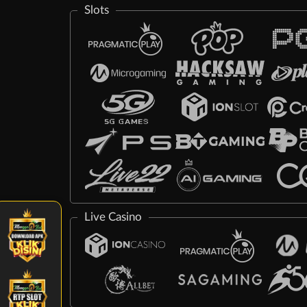
Slots
Live Casino