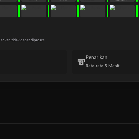
arikan tidak dapat diproses
Penarikan
Rata-rata 5 Menit