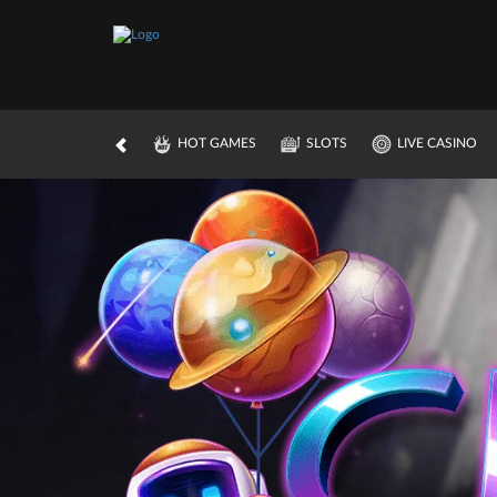
HOT GAMES
SLOTS
LIVE CASINO