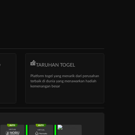
O
TARUHAN TOGEL
Platform togel yang menarik dari perusahan
terbaik di dunia yang menawarkan hadiah
kemenangan besar