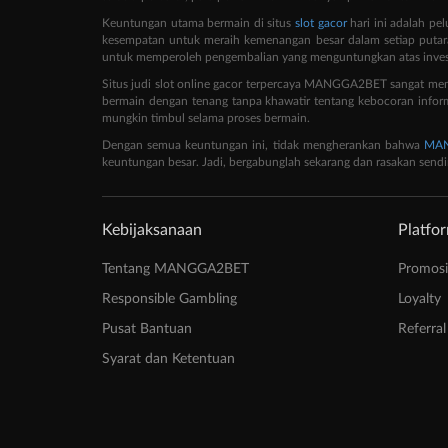
Keuntungan utama bermain di situs
slot gacor
hari ini adalah pe
kesempatan untuk meraih kemenangan besar dalam setiap putaran. 
untuk memperoleh pengembalian yang menguntungkan atas inves
Situs judi slot online gacor terpercaya MANGGA2BET sangat mem
bermain dengan tenang tanpa khawatir tentang kebocoran inform
mungkin timbul selama proses bermain.
Dengan semua keuntungan ini, tidak mengherankan bahwa
MA
keuntungan besar. Jadi, bergabunglah sekarang dan rasakan se
Kebijaksanaan
Platfo
Tentang MANGGA2BET
Promosi
Responsible Gambling
Loyalty
Pusat Bantuan
Referral
Syarat dan Ketentuan