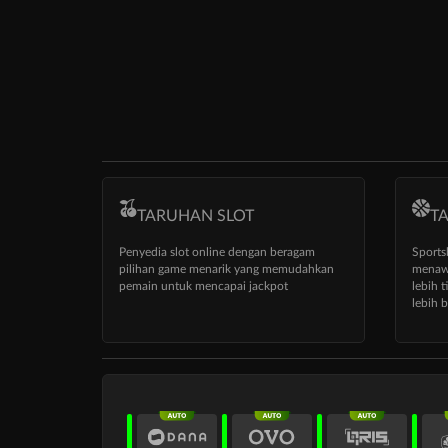
TARUHAN SLOT
T
Penyedia slot online dengan beragam
Sports
pilihan game menarik yang memudahkan
menawa
pemain untuk mencapai jackpot
lebih 
lebih 