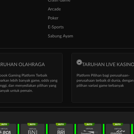
Crash Game
Arcade
Poker
E-Sports
Sabung Ayam
ARUHAN OLAHRAGA
TARUHAN LIVE KASIN
book Gaming Platform Terbaik
Platform Pilihan bagi perusahaan-
rkan lebih banyak game, odds yang
perusahaan terbaik di dunia, dengan
tinggi, dan menyediakan pilihan yang
pilihan variasi game terbanyak
banyak untuk pemain.