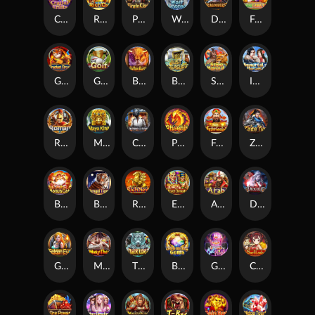
Crystal Fruits
Rich Ox
Pirate King
Wolf Legend
Dragonburst
Farm Family
Greatest Circus
Golf
Buffalo Burst
Bust Treasury
Stone Hominid
Immortal Heroes
Roman
Maya King
Chicken Dinner
Phoenix
Fushen Coming
ZHAO YUN
Bonus Cat
Bengal Tiger
Rich Now
Egypt Dynasty
Arab
Dracula
Golden Eye
Muay Thai
Tiger Lord
Booming Gems
Get High
Chef Lady