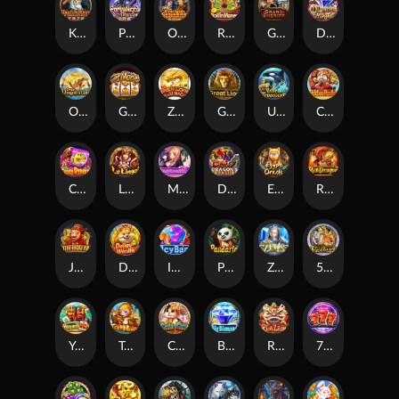
King's Sword
Party Night
Overlord & Concubine
Roll in Money
Grand Sheriff
Diamond Mogul
Over Dragon's Gate
Get Money
Zhen Long Ju Bao
Great Lion
Ultra Treasure
Caishen Coming
Candy Dynasty
LU LING QI
Many Beauties
Dragon's Treasure
Egypt Oracle
Rich Dragon
JIN HOU YE
Doggy Wealth
Icy Bar
Pandaria
Zeus
5 God Beast
You Will Win
Triple Monkey
Coin Cat
Big Diamond
Rich Lion
777