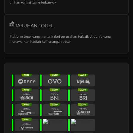
pilihan variasi game terbanyak
TARUHAN TOGEL
Platform togel yang menarik dari perusahan terbaik di dunia yang
menawarkan hadiah kemenangan besar