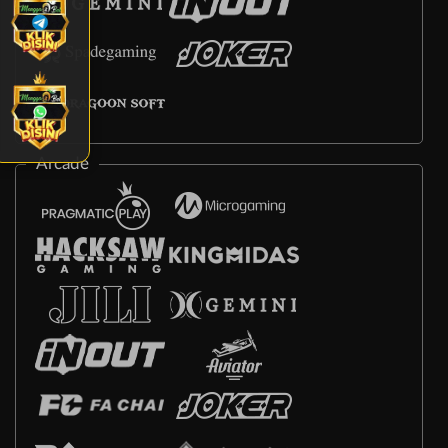
Arcade