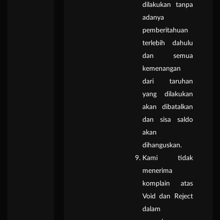
dilakukan tanpa
adanya
pemberitahuan
terlebih dahulu
dan semua
kemenangan
dari taruhan
yang dilakukan
akan dibatalkan
dan sisa saldo
akan
dihanguskan.
Kami tidak
menerima
komplain atas
Void dan Reject
dalam