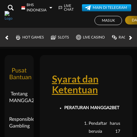
BHS
LIVE
MAIN DI TELEGRAM
CHAT
INDONESIA
DA
MASUK
HOT GAMES
SLOTS
LIVE CASINO
RACE
Pusat
Syarat dan
Bantuan
Ketentuan
Tentang
MANGGA2BET
PERATURAN MANGGA2BET
Responsible
Pendaftar harus
Gambling
berusia 17