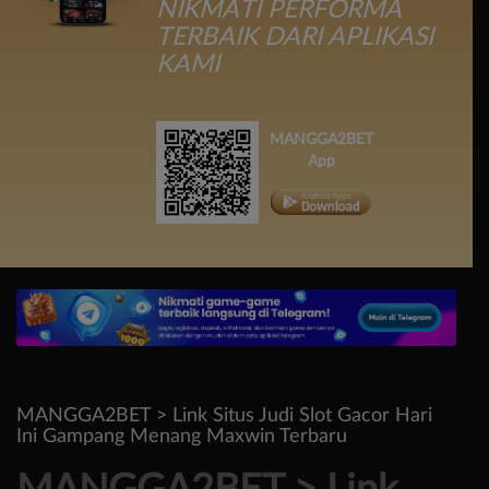
NIKMATI PERFORMA
Mahjong
TERBAIK DARI APLIKASI
Wins 3 –
KAMI
Black
Scatter
g****z
IDR
MANGGA2BET
993,900.00
App
Mahjong
Wins 3 –
Black
Scatter
na****2
IDR
989,300.00
MANGGA2BET > Link Situs Judi Slot Gacor Hari
Ini Gampang Menang Maxwin Terbaru