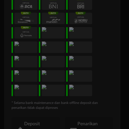
* Selama bank maintenance dan bank offline deposit dan
penarikan tidak dapat diproses
Deposit
Penarikan