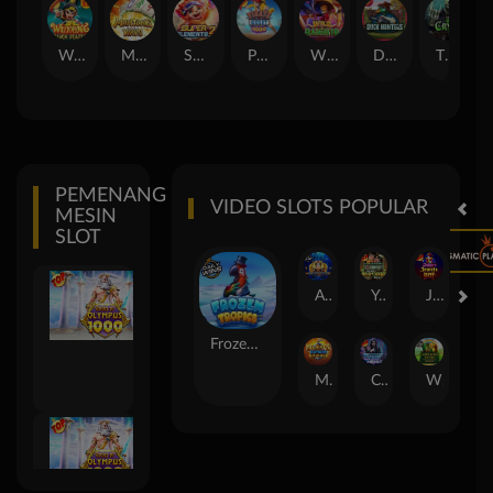
Wukong - Black Scatter
Mahjong Ways
SUPER ELEMENTS 2
Pirate Quest 1000
Wild Bandito
Duck Hunters
The Crypt
PEMENANG
VIDEO SLOTS POPULAR
MESIN
SLOT
Gates of
Ancient Egypt
You Can Piggy Bank on it
Joker’s Jewels Hot
Olympus
1000
Frozen Tropics
g****z
IDR
Majestic Express – Gold Run
Cyber Heist
Wild Wild Riches Megaways
8,897,000.00
Gates of
Olympus
1000