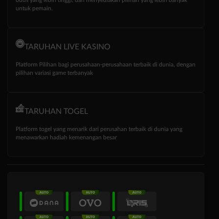
odds yang lebih tinggi, dan menyediakan pilihan yang lebih banyak
untuk pemain.
TARUHAN LIVE KASINO
Platform Pilihan bagi perusahaan-perusahaan terbaik di dunia, dengan
pilihan variasi game terbanyak
TARUHAN TOGEL
Platform togel yang menarik dari perusahan terbaik di dunia yang
menawarkan hadiah kemenangan besar