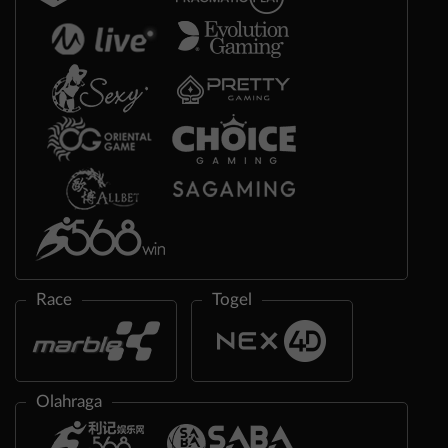
Race
Togel
Olahraga