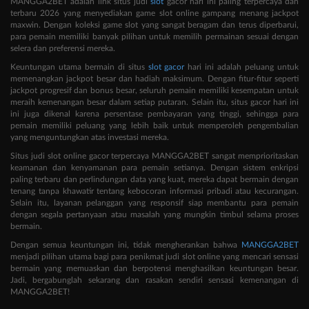
MANGGA2BET adalah link situs judi
slot
gacor hari ini paling terpercaya dan
terbaru 2026 yang menyediakan game slot online gampang menang jackpot
maxwin. Dengan koleksi game slot yang sangat beragam dan terus diperbarui,
para pemain memiliki banyak pilihan untuk memilih permainan sesuai dengan
selera dan preferensi mereka.
Keuntungan utama bermain di situs
slot gacor
hari ini adalah peluang untuk
memenangkan jackpot besar dan hadiah maksimum. Dengan fitur-fitur seperti
jackpot progresif dan bonus besar, seluruh pemain memiliki kesempatan untuk
meraih kemenangan besar dalam setiap putaran. Selain itu, situs gacor hari ini
ini juga dikenal karena persentase pembayaran yang tinggi, sehingga para
pemain memiliki peluang yang lebih baik untuk memperoleh pengembalian
yang menguntungkan atas investasi mereka.
Situs judi slot online gacor terpercaya MANGGA2BET sangat memprioritaskan
keamanan dan kenyamanan para pemain setianya. Dengan sistem enkripsi
paling terbaru dan perlindungan data yang kuat, mereka dapat bermain dengan
tenang tanpa khawatir tentang kebocoran informasi pribadi atau kecurangan.
Selain itu, layanan pelanggan yang responsif siap membantu para pemain
dengan segala pertanyaan atau masalah yang mungkin timbul selama proses
bermain.
Dengan semua keuntungan ini, tidak mengherankan bahwa
MANGGA2BET
menjadi pilihan utama bagi para penikmat judi slot online yang mencari sensasi
bermain yang memuaskan dan berpotensi menghasilkan keuntungan besar.
Jadi, bergabunglah sekarang dan rasakan sendiri sensasi kemenangan di
MANGGA2BET!