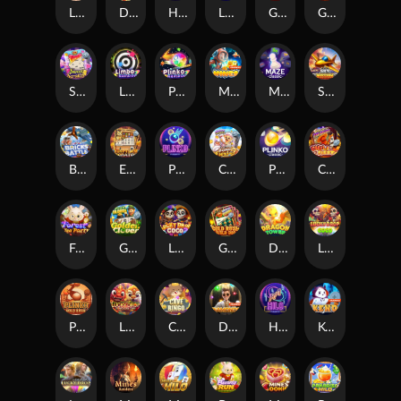
Limbo Gold Rush
Dice
Hilo Classic
Limbo Neon
Golden Fortunes
Golden Horse Riches
Sweet Scratch
Limbo Rainbow
Plinko Rainbow
Mines
Maze Classic
Sky Mission
Bricks Battle
Egypt Gem Scratch
Plinko Neon
Cookie Fiesta
Plinko Classic
Chili Fiesta
Forest Tea Party
Golden Clover
Lucky Drop: Coco 2
Gold Rush: Wild Dig
Dragon Tower
Lucky Drop-Coco
Plinko Gold Rush
Lucky Drop-GongXiFaChai
Cave Bingo
Diamonds
Hilo Neon
Keno