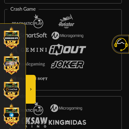
Crash Game
Arcade