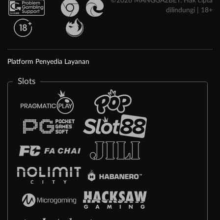
©2026 MANGGA2BET. Hak cipta
dilindungi | 18+
Platform Penyedia Layanan
Slots