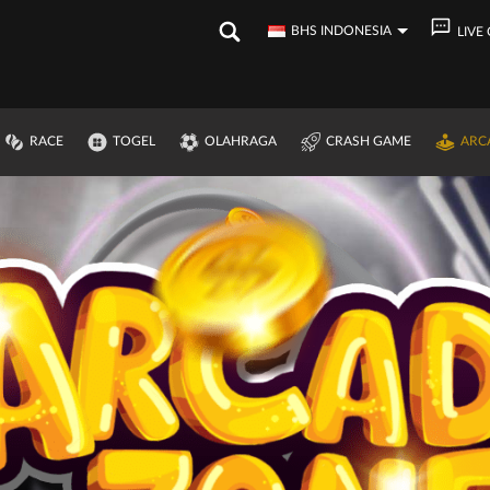
BHS INDONESIA
LIVE
RACE
TOGEL
OLAHRAGA
CRASH GAME
ARC