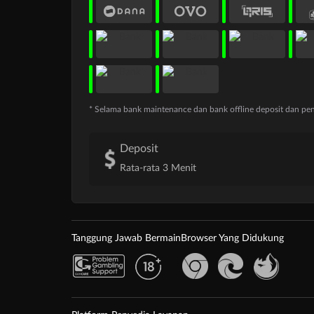
* Selama bank maintenance dan bank offline deposit dan pen
Deposit
Rata-rata 3 Menit
Tanggung Jawab Bermain
Browser Yang Didukung