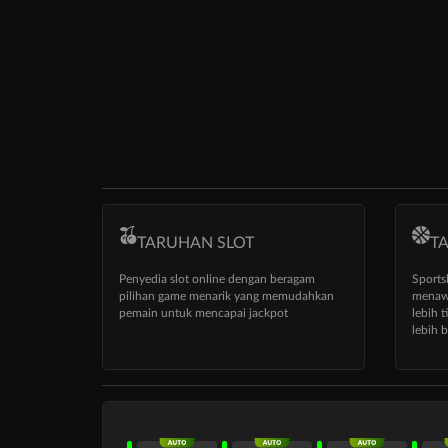
TARUHAN SLOT
T
Penyedia slot online dengan beragam
Sports
pilihan game menarik yang memudahkan
menawa
pemain untuk mencapai jackpot
lebih 
lebih 