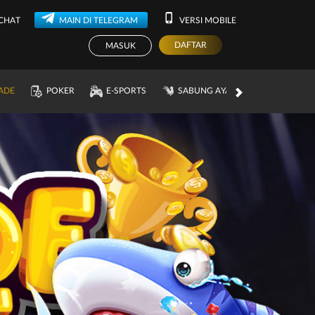
 CHAT
MAIN DI TELEGRAM
VERSI MOBILE
DAFTAR
MASUK
ADE
POKER
E-SPORTS
SABUNG AYAM
PROMOSI