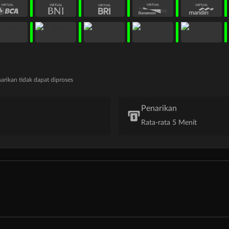
arikan tidak dapat diproses
Penarikan
Rata-rata 5 Menit