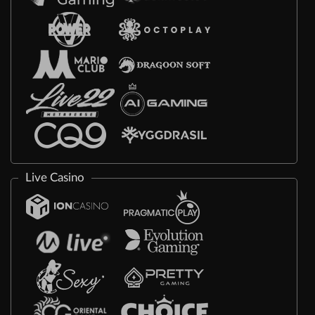
Live Casino