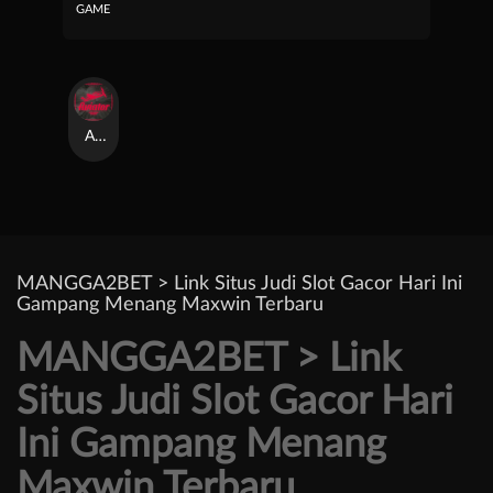
GAME
Aviator
MANGGA2BET > Link Situs Judi Slot Gacor Hari Ini
Gampang Menang Maxwin Terbaru
MANGGA2BET > Link
Situs Judi Slot Gacor Hari
Ini Gampang Menang
Maxwin Terbaru