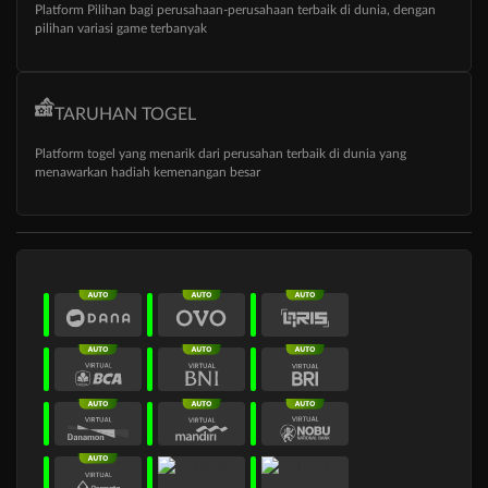
Platform Pilihan bagi perusahaan-perusahaan terbaik di dunia, dengan
pilihan variasi game terbanyak
TARUHAN TOGEL
Platform togel yang menarik dari perusahan terbaik di dunia yang
menawarkan hadiah kemenangan besar