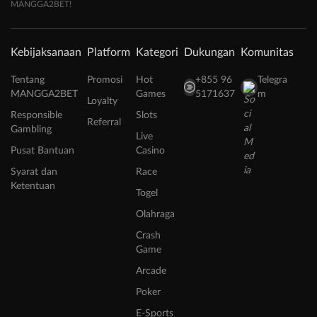
MANGGA2BET!
Kebijaksanaan
Platform
Kategori
Dukungan
Komunitas
Tentang
Promosi
Hot
+855 96
Telegra
MANGGA2BET
Games
5171637
m
Loyalty
Responsible
Slots
Referral
Gambling
Live
Pusat Bantuan
Casino
Syarat dan
Race
Ketentuan
Togel
Olahraga
Crash
Game
Arcade
Poker
E-Sports