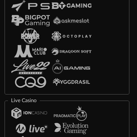
Live Casino