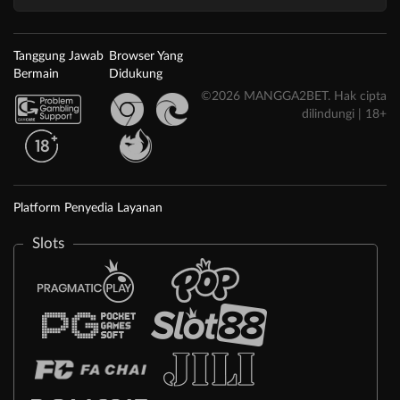
Tanggung Jawab
Browser Yang
Bermain
Didukung
©2026 MANGGA2BET. Hak cipta
dilindungi | 18+
Platform Penyedia Layanan
Slots