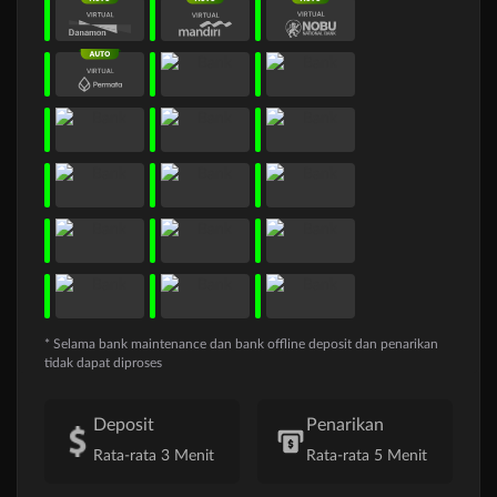
* Selama bank maintenance dan bank offline deposit dan penarikan
tidak dapat diproses
Deposit
Penarikan
Rata-rata 3 Menit
Rata-rata 5 Menit