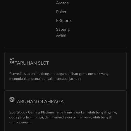
Arcade
Poker
E-Sports
Sabung
Ayam
TARUHAN SLOT
Penyedia slot online dengan beragam pilihan game menarik yang
memudahkan pemain untuk mencapai jackpot
TARUHAN OLAHRAGA
Sportsbook Gaming Platform Terbaik menawarkan lebih banyak game,
odds yang lebih tinggi, dan menyediakan pilihan yang lebih banyak
untuk pemain.