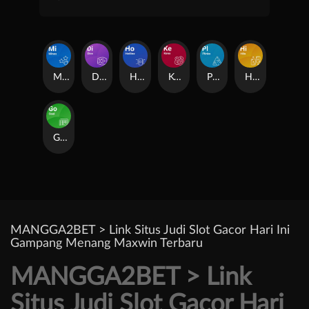
Mines
Dice
Hotline
Keno
Plinko
Hilo
Goal
MANGGA2BET > Link Situs Judi Slot Gacor Hari Ini
Gampang Menang Maxwin Terbaru
MANGGA2BET > Link
Situs Judi Slot Gacor Hari