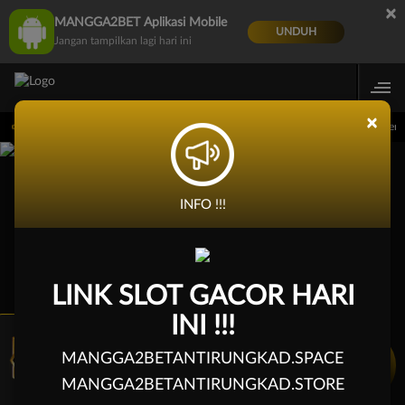
×
MANGGA2BET Aplikasi Mobile
UNDUH
Jangan tampilkan lagi hari ini
×
dari 15.00.00 sampai 30-Sep-2026 15.00.00. Selama waktu ini, PP Virtual Sports pe
INFO !!!
LINK SLOT GACOR HARI
JACKPOT
PLAY
INI !!!
IDR
UPDATING
MANGGA2BETANTIRUNGKAD.SPACE
MANGGA2BETANTIRUNGKAD.STORE