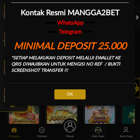
Kontak Resmi MANGGA2BET
➡️➡️
WhatsApp
⬅️⬅️
HOT GAMES
SLOTS
LIVE CASINO
RACE
TOGEL
OL
➡️➡️
Telegram
⬅️⬅️
GAME POPULER
MINIMAL DEPOSIT 25.000
*SETIAP MELAKUKAN DEPOSIT MELALUI EWALLET KE
QRIS DIWAJIBKAN UNTUK MENGISI NO REF / BUKTI
SCREENSHOT TRANSFER !!!
Gates of Olympus POP
Storm of Seth 2
Fortune Garuda 1000
Mochi Man
OK
Fortune Gems 500
Mahjong Ways
Gates of Olympus 1000
Mahjong 
Beranda
Promosi
Masuk
Hub. Kami
Akun Saya